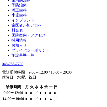
歯周病治療
予防治療
矯正歯科
小児歯科
インプラント
歯医者が怖い方へ
料金表
医院案内・アクセス
採用情報
お知らせ
プライバシーポリシー
施設基準一覧
048-755-7780
電話受付時間 9:00～12:00 / 15:00～20:00
休診日 水曜、祝日
診療時間
月
火
水
木
金
土
日
9:00〜12:00
●
●
／
●
●
●
●
14:00〜19:00
●
●
／
●
●
▲
／