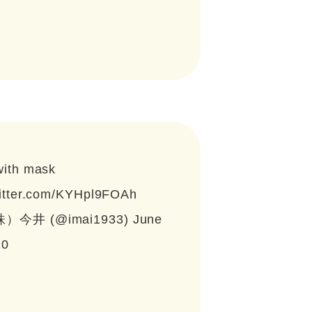
with mask
witter.com/KYHpl9FOAh
）今井 (@imai1933)
June
20